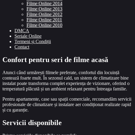
Filme Online 2014
Filme Online 2013
Filme Online 2012
Filme Online 2011
Filme Online 2010
DMCA
Seriale Online
Termeni și Condiții
Contact
Confort pentru seri de filme acasă
Atunci când urmărești filmele preferate, confortul din locuință
contează foarte mult. În sezonul cald, un sistem de climatizare bine
instalat poate transforma complet experiența de vizionare, oferind o
temperatură plăcută și un ambient relaxant pentru întreaga familie.
Pentru apartamente, case sau spații comerciale, recomandăm servicii
profesionale de climatizare și instalare aer condiționat realizate rapid
și cu garanție.
Servicii disponibile