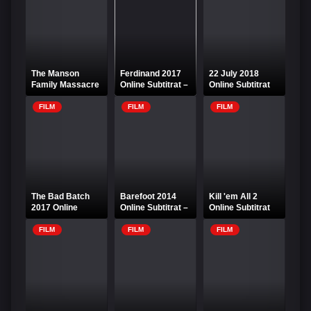
The Manson
Ferdinand 2017
22 July 2018
Family Massacre
Online Subtitrat –
Online Subtitrat
2019 Online
Povestea Taurului
Subtitrat
Blând
FILM
FILM
FILM
The Bad Batch
Barefoot 2014
Kill 'em All 2
2017 Online
Online Subtitrat –
Online Subtitrat
Subtitrat – Lotul
Desculț spre
Prost
fericire
FILM
FILM
FILM