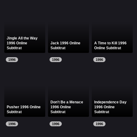
Filme Online 2014
Filme Online 2013
Filme Online 2012
Filme Online 2011
Filme Online 2010
Jingle All the Way
1996 Online
Jack 1996 Online
A Time to Kill 1996
Subtitrat
Subtitrat
Online Subtitrat
DMCA
1996
1996
1996
SERIALE ONLINE
TERMENI ȘI CONDIȚII
CONTACT
Don't Be a Menace
Independence Day
Pusher 1996 Online
1996 Online
1996 Online
Subtitrat
Subtitrat
Subtitrat
1996
1996
1996