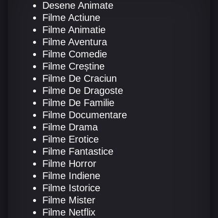
Desene Animate
Filme Online 2014
Filme Online 2013
Filme Actiune
Filme Animatie
Filme Online 2012
Filme Online 2011
Filme Aventura
Filme Online 2010
Filme Comedie
Filme Creștine
Filme De Craciun
DMCA
Filme De Dragoste
SERIALE ONLINE
Filme De Familie
Filme Documentare
TERMENI ȘI CONDIȚII
Filme Drama
CONTACT
Filme Erotice
Filme Fantastice
Filme Horror
Filme Indiene
Filme Istorice
Filme Mister
Filme Netflix