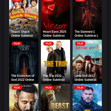
Snack Shack
Heart Eyes 2025
The Damned 1
Online Subtitrat
Online Subtitrat
Online Subtitrat |
Film Online HD
FILM
FILM
FILM
The Exorcism of
The Trip 2021
Little Evil 2017
God 2022 Online
Online Subtitrat
Online Subtitrat
Subtitrat
FILM
FILM
FILM