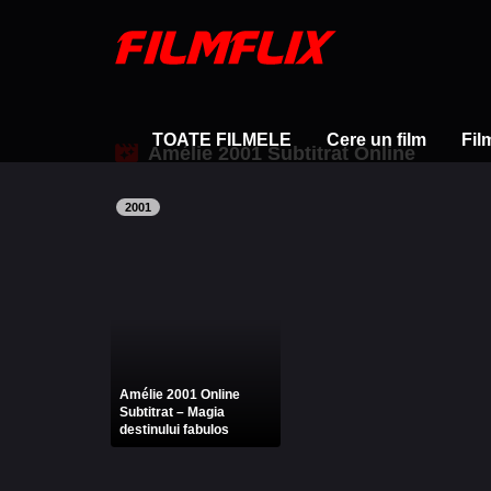
TOATE FILMELE
Cere un film
Fil
Amélie 2001 Subtitrat Online
2001
Amélie 2001 Online
Subtitrat – Magia
destinului fabulos