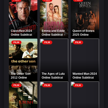
Classified 2024
Emma and Eddie
Queen of Bones
Online Subtitrat
Online Subtitrat –
2025 Online
În afara imaginii
Subtitrat
FILM
FILM
FILM
The Other Son
The Ages of Lulu
Wanted Man 2024
2012 Online
Online Subtitrat
Online Subtitrat
Subtitrat
Gratuit
FILM
FILM
FILM