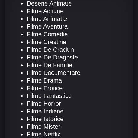
Desene Animate
Filme Online 2014
Filme Online 2013
Filme Actiune
Filme Animatie
Filme Online 2012
Filme Online 2011
Filme Aventura
Filme Online 2010
Filme Comedie
Filme Creștine
Filme De Craciun
DMCA
Filme De Dragoste
SERIALE ONLINE
Filme De Familie
Filme Documentare
TERMENI ȘI CONDIȚII
Filme Drama
CONTACT
Filme Erotice
Filme Fantastice
Filme Horror
Filme Indiene
Filme Istorice
Filme Mister
Filme Netflix