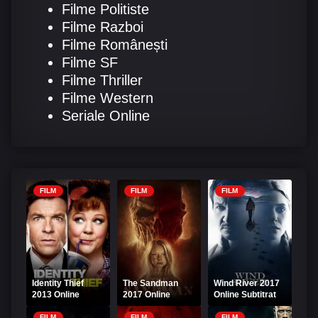
Filme Politiste
Filme Razboi
Filme Românești
Filme SF
Filme Thriller
Filme Western
Seriale Online
FILM
FILM
FILM
Identity Thief
The Sandman
Wind River 2017
2013 Online
2017 Online
Online Subtitrat
Subtitrat – Hoața
Subtitrat
de identitate
FILM
FILM
FILM