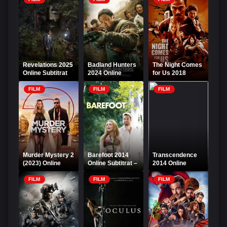
Revelations 2025
Badland Hunters
The Night Comes
Online Subtitrat
2024 Online
for Us 2018
Subtitrat
Online Subtitrat
FILM
FILM
FILM
Murder Mystery 2
Barefoot 2014
Transcendence
(2023) Online
Online Subtitrat –
2014 Online
Subtitrat
Desculț spre
Subtitrat – Viață
fericire
după moarte
FILM
FILM
FILM