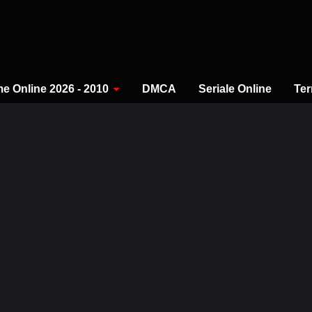
me Online 2026 - 2010
DMCA
Seriale Online
Ter