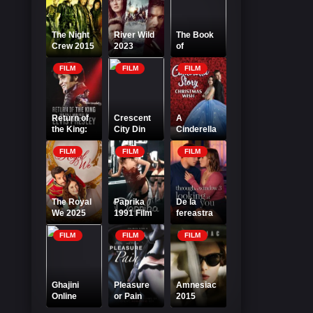
The Night
River Wild
The Book
Crew 2015
2023
of
Online
Online
Clarence
Subtitrat
Subtitrat
2024
FILM
FILM
FILM
Online
Subtitrat –
Cartea lui
Clarence
Return of
Crescent
A
the King:
City Din
Cinderella
The Fall
2024
Story:
and Rise
Online
Christmas
FILM
FILM
FILM
of Elvis
Subtitrat In
Wish 2019
Presley
Romana
Online
Online
Subtitrat
Subtitrat
The Royal
Paprika
De la
We 2025
1991 Film
fereastra
Online
Online
mea 3: Mă
Subtitrat
Erotic –
uit la tine
FILM
FILM
FILM
Viață în
(2024)
Bordel
Online
Subtitrat
Ghajini
Pleasure
Amnesiac
Online
or Pain
2015
Subtitrat
2013
Online