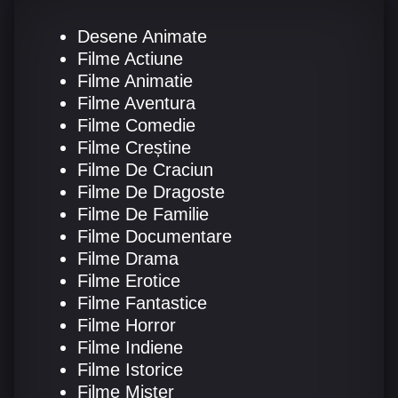
Filme Online 2014
Filme Online 2013
Desene Animate
Filme Actiune
Filme Online 2012
Filme Online 2011
Filme Animatie
Filme Online 2010
Filme Aventura
Filme Comedie
DMCA
Filme Creștine
Filme De Craciun
SERIALE ONLINE
Filme De Dragoste
Filme De Familie
TERMENI ȘI CONDIȚII
Filme Documentare
CONTACT
Filme Drama
Filme Erotice
Filme Fantastice
Filme Horror
Filme Indiene
Filme Istorice
Filme Mister