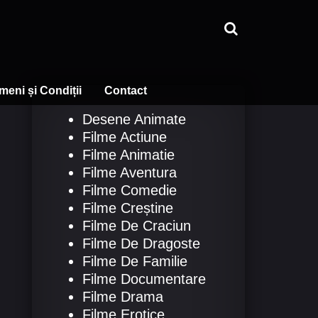
meni și Condiții
Contact
Desene Animate
Filme Actiune
Filme Animatie
Filme Aventura
Filme Comedie
Filme Creștine
Filme De Craciun
Filme De Dragoste
Filme De Familie
Filme Documentare
Filme Drama
Filme Erotice