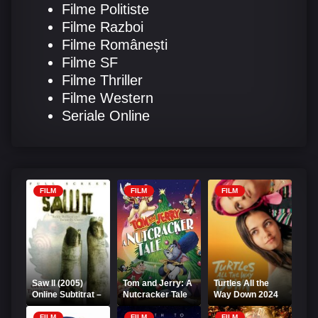
Filme Politiste
Filme Razboi
Filme Românești
Filme SF
Filme Thriller
Filme Western
Seriale Online
FILM
FILM
FILM
Saw II (2005)
Tom and Jerry: A
Turtles All the
Online Subtitrat –
Nutcracker Tale
Way Down 2024
Puzzle mortal 2
2007 Online
Online Subtitrat
Subtitrat
FILM
FILM
FILM