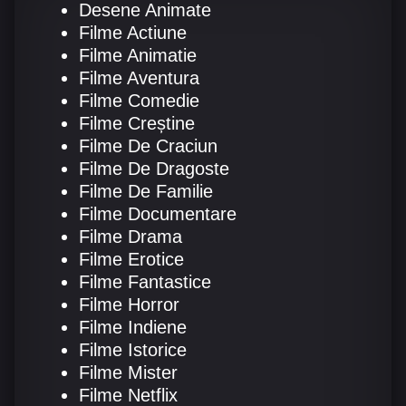
Desene Animate
Filme Online 2014
Filme Online 2013
Filme Actiune
Filme Animatie
Filme Online 2012
Filme Online 2011
Filme Aventura
Filme Online 2010
Filme Comedie
Filme Creștine
Filme De Craciun
DMCA
Filme De Dragoste
SERIALE ONLINE
Filme De Familie
Filme Documentare
TERMENI ȘI CONDIȚII
Filme Drama
CONTACT
Filme Erotice
Filme Fantastice
Filme Horror
Filme Indiene
Filme Istorice
Filme Mister
Filme Netflix