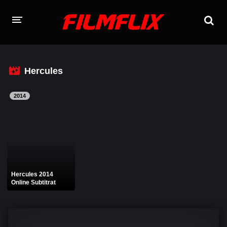
TOATE FILMELE
Hercules
CERE UN FILM
2014
FILME ONLINE 2026 - 2010
Filme Online 2026
Filme Online 2025
Filme Online 2024
Filme Online 2023
Filme Online 2022
Filme Online 2021
Hercules 2014
Filme Online 2020
Filme Online 2018
Online Subtitrat
Filme Online 2019
Filme Online 2017
Filme Online 2016
Filme Online 2015