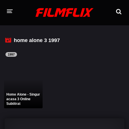
TOATE FILMELE
home alone 3 1997
CERE UN FILM
1997
FILME ONLINE 2026 - 2010
Filme Online 2026
Filme Online 2025
Filme Online 2024
Filme Online 2023
Filme Online 2022
Filme Online 2021
Home Alone - Singur
acasa 3 Online
Filme Online 2020
Filme Online 2018
Subtitrat
Filme Online 2019
Filme Online 2017
Filme Online 2016
Filme Online 2015