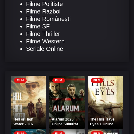
Filme Politiste
Filme Razboi
Filme Românești
Filme SF
Filme Thriller
Filme Western
Seriale Online
FILM
FILM
FILM
Hell or High
Alarum 2025
The Hills Have
Water 2016
Online Subtitrat
Eyes 1 Online
Online Subtitrat –
Subtitrat
Cu orice preţ
FILM
FILM
FILM