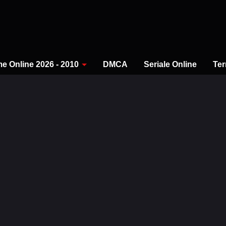
me Online 2026 - 2010
DMCA
Seriale Online
Ter