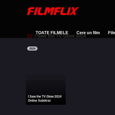
TOATE FILMELE
Cere un film
Fil
I Saw the TV Glow 2024
2024
I Saw the TV Glow 2024
Online Subtitrat