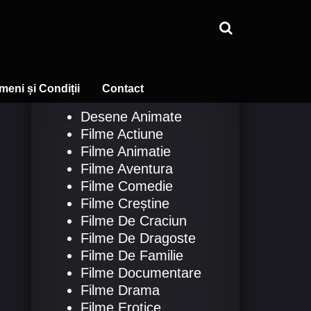
meni și Condiții
Contact
Desene Animate
Filme Actiune
Filme Animatie
Filme Aventura
Filme Comedie
Filme Creștine
Filme De Craciun
Filme De Dragoste
Filme De Familie
Filme Documentare
Filme Drama
Filme Erotice