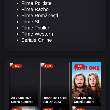
Filme Politiste
Filme Razboi
Filme Românești
Filme SF
Filme Thriller
Filme Western
Seriale Online
FILM
FILM
FILM
Ad Vitam 2025
Luther The Fallen
Year One 2009
Online Subtitrat
Sun Din 2023
Online Subtitrat –
Online Subtitrat
Aventură și umor
în Anul Unu
FILM
FILM
FILM