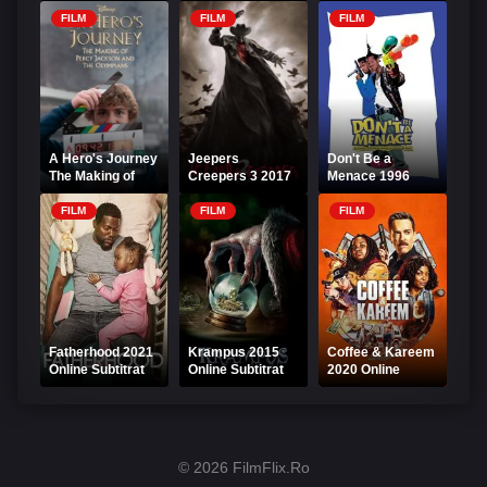
Subtitrat –
Hwanghae
FILM
FILM
FILM
A Hero's Journey
Jeepers
Don't Be a
The Making of
Creepers 3 2017
Menace 1996
Percy Jackson
Online Subtitrat –
Online Subtitrat
and the
Catedrala
FILM
FILM
FILM
Olympians 2024 -
Drumul unui erou:
Realizarea
filmului Percy
Jackson si
Olimpienii
Documentar
Online Subtitrat
Fatherhood 2021
Krampus 2015
Coffee & Kareem
Online Subtitrat
Online Subtitrat
2020 Online
Subtitrat
© 2026 FilmFlix.Ro