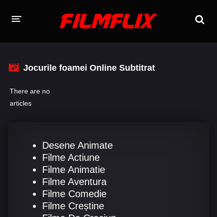
TOATE FILMELE
Jocurile foamei Online Subtitrat
CERE UN FILM
There are no
FILME ONLINE 2026 - 2010
articles
Filme Online 2026
Filme Online 2025
Filme Online 2024
Filme Online 2023
Desene Animate
Filme Online 2022
Filme Online 2021
Filme Actiune
Filme Animatie
Filme Online 2020
Filme Online 2018
Filme Aventura
Filme Online 2019
Filme Online 2017
Filme Comedie
Filme Creștine
Filme Online 2016
Filme Online 2015