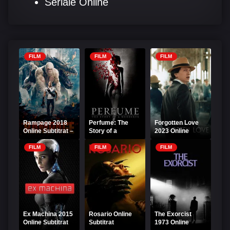
Seriale Online
FILM
FILM
FILM
Rampage 2018
Perfume: The
Forgotten Love
Online Subtitrat –
Story of a
2023 Online
Scăpați de sub
Murderer Online
Subtitrat
control
Subtitrat
FILM
FILM
FILM
Ex Machina 2015
Rosario Online
The Exorcist
Online Subtitrat
Subtitrat
1973 Online