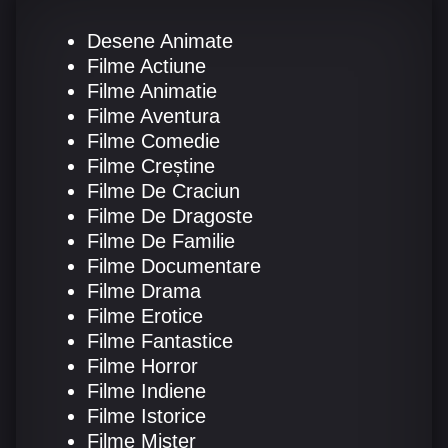
Filme Online 2014
Filme Online 2013
Desene Animate
Filme Actiune
Filme Online 2012
Filme Online 2011
Filme Animatie
Filme Online 2010
Filme Aventura
Filme Comedie
DMCA
Filme Creștine
Filme De Craciun
SERIALE ONLINE
Filme De Dragoste
Filme De Familie
TERMENI ȘI CONDIȚII
Filme Documentare
CONTACT
Filme Drama
Filme Erotice
Filme Fantastice
Filme Horror
Filme Indiene
Filme Istorice
Filme Mister