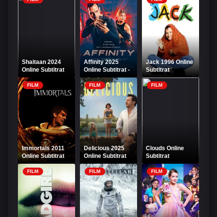
Shaitaan 2024
Affinity 2025
Jack 1996 Online
Online Subtitrat
Online Subtitrat -
Subtitrat
Afinitate
FILM
FILM
FILM
Immortals 2011
Delicious 2025
Clouds Online
Online Subtitrat
Online Subtitrat
Subtitrat
FILM
FILM
FILM