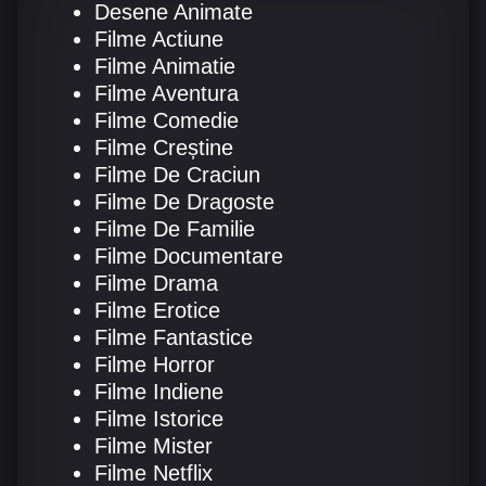
Desene Animate
Filme Online 2014
Filme Online 2013
Filme Actiune
Filme Animatie
Filme Online 2012
Filme Online 2011
Filme Aventura
Filme Online 2010
Filme Comedie
Filme Creștine
Filme De Craciun
DMCA
Filme De Dragoste
SERIALE ONLINE
Filme De Familie
Filme Documentare
TERMENI ȘI CONDIȚII
Filme Drama
CONTACT
Filme Erotice
Filme Fantastice
Filme Horror
Filme Indiene
Filme Istorice
Filme Mister
Filme Netflix