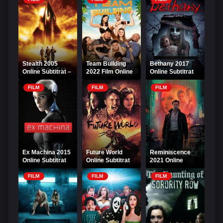
Stealth 2005
Team Building
Bethany 2017
Online Subtitrat –
2022 Film Online
Online Subtitrat
Pericol Invizibil
Romanesc
FILM
FILM
FILM
Ex Machina 2015
Future World
Reminiscence
Online Subtitrat
Online Subtitrat
2021 Online
Subtitrat –
Reminiscențele
FILM
FILM
FILM
trecutului