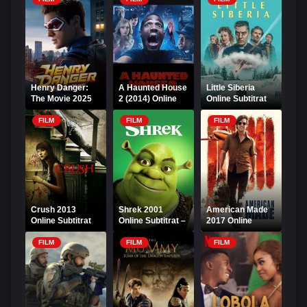
Henry Danger:
A Haunted House
Little Siberia
The Movie 2025
2 (2014) Online
Online Subtitrat
Online Subtitrat –
Subtitrat
Henry Pericol
FILM
FILM
FILM
Crush 2013
Shrek 2001
American Made
Online Subtitrat
Online Subtitrat –
2017 Online
Aventură și Umor
Subtitrat – Trafic
Fabulos
în stil American
FILM
FILM
FILM