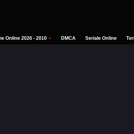
me Online 2026 - 2010
DMCA
Seriale Online
Ter