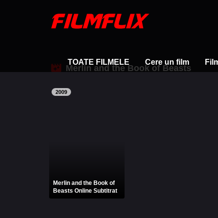
TOATE FILMELE
Cere un film
Fil
Merlin and the Book of Beasts
2009
Merlin and the Book of
Beasts Online Subtitrat