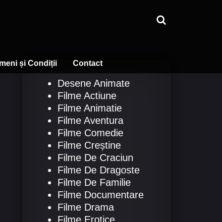
meni și Condiții
Contact
Desene Animate
Filme Actiune
Filme Animatie
Filme Aventura
Filme Comedie
Filme Creștine
Filme De Craciun
Filme De Dragoste
Filme De Familie
Filme Documentare
Filme Drama
Filme Erotice