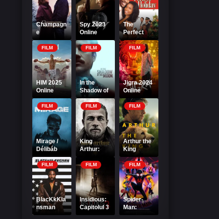
Champagn
Spy 2023
The
e
Online
Perfect
Problems
Subtitrat
Holiday
2025
2007
FILM
FILM
FILM
Online
Online
Subtitrat
Subtitrat
HIM 2025
In the
Jigra 2024
Online
Shadow of
Online
Subtitrat –
the Moon
Subtitrat
Regele •
2019
FILM
FILM
FILM
FilmFlix
Online
Subtitrat
Mirage /
King
Arthur the
Délibáb
Arthur:
King
2014
Legend of
(2024)
Online
the Sword
Online
FILM
FILM
FILM
Subtitrat
(2017)
Subtitrat –
Online
Regele
Subtitrat
Arthur
BlacKkKla
Insidious:
Spider-
nsman
Capitolul 3
Man:
2018
Online
Across the