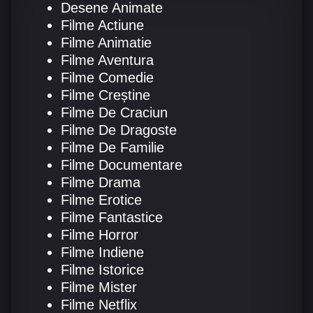
Desene Animate
Filme Online 2014
Filme Online 2013
Filme Actiune
Filme Animatie
Filme Online 2012
Filme Online 2011
Filme Aventura
Filme Online 2010
Filme Comedie
Filme Creștine
Filme De Craciun
DMCA
Filme De Dragoste
SERIALE ONLINE
Filme De Familie
Filme Documentare
TERMENI ȘI CONDIȚII
Filme Drama
CONTACT
Filme Erotice
Filme Fantastice
Filme Horror
Filme Indiene
Filme Istorice
Filme Mister
Filme Netflix