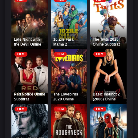
Late Night with
10 Zile Fara
The Twits 2025
the Devil Online
Mama 2
Online Subtitrat
Subtitrat
FILM
FILM
FILM
Red Notice Online
The Lovebirds
Basic Instinct 2
Subtitrat
2020 Online
(2006) Online
Subtitrat
Subtitrat –
Instinct Primar II
FILM
FILM
FILM