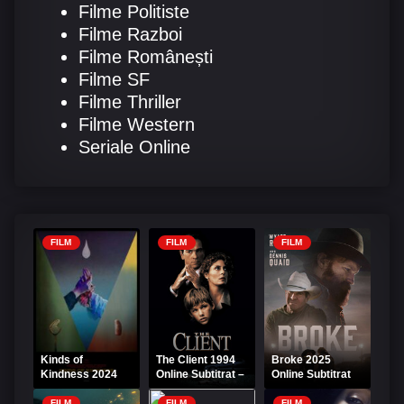
Filme Politiste
Filme Razboi
Filme Românești
Filme SF
Filme Thriller
Filme Western
Seriale Online
FILM
FILM
FILM
Kinds of
The Client 1994
Broke 2025
Kindness 2024
Online Subtitrat –
Online Subtitrat
Online Subtitrat –
Clientul
Tipuri de bunătate
FILM
FILM
FILM