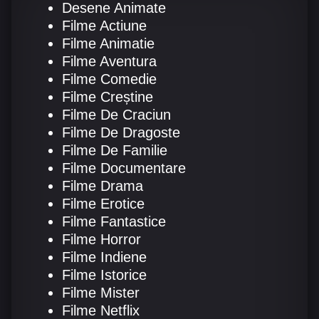
Desene Animate
Filme Online 2014
Filme Online 2013
Filme Actiune
Filme Animatie
Filme Online 2012
Filme Online 2011
Filme Aventura
Filme Online 2010
Filme Comedie
Filme Creștine
Filme De Craciun
DMCA
Filme De Dragoste
SERIALE ONLINE
Filme De Familie
Filme Documentare
TERMENI ȘI CONDIȚII
Filme Drama
CONTACT
Filme Erotice
Filme Fantastice
Filme Horror
Filme Indiene
Filme Istorice
Filme Mister
Filme Netflix