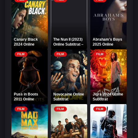
Canary Black
The Nun II (2023)
Abraham's Boys
2024 Online
Online Subtitrat –
2025 Online
Subtitrat
Călugărița 2
Subtitrat – Thriller
captivant
FILM
FILM
FILM
Puss in Boots
Novocaine Online
Jigra 2024 Online
2011 Online
Subtitrat
Subtitrat
Subtitrat –
Motanul încălțat
FILM
FILM
FILM