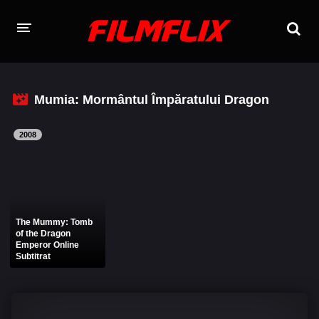
TOATE FILMELE
Mumia: Mormântul Împăratului Dragon
CERE UN FILM
2008
FILME ONLINE 2026 - 2010
Filme Online 2026
Filme Online 2025
Filme Online 2024
Filme Online 2023
The Mummy: Tomb
Filme Online 2022
Filme Online 2021
of the Dragon
Emperor Online
Filme Online 2020
Filme Online 2018
Subtitrat
Filme Online 2019
Filme Online 2017
Filme Online 2016
Filme Online 2015