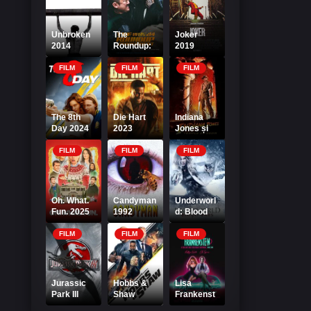
Unbroken
The
Joker
2014
Roundup:
2019
Online
Punishme
Online
Subtitrat -
nt 2024
Subtitrat
FILM
FILM
FILM
De
Online
neînvins
Subtitrat
The 8th
Die Hart
Indiana
Day 2024
2023
Jones și
Online
Online
Templul
Subtitrat –
Subtitrat –
Morții 1984
FILM
FILM
FILM
Ziua a 8-a
HD
Online
Subtitrat
Oh. What.
Candyman
Underworl
Fun. 2025
1992
d: Blood
Online
Online
Wars
Subtitrat
Subtitrat
(2016)
FILM
FILM
FILM
HD
Online
Subtitrat
Jurassic
Hobbs &
Lisa
Park III
Shaw
Frankenst
2001
Online
ein Online