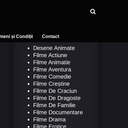
meni și Condiții
Contact
Desene Animate
Filme Actiune
Filme Animatie
Filme Aventura
Filme Comedie
Filme Creștine
Filme De Craciun
Filme De Dragoste
Filme De Familie
Filme Documentare
Filme Drama
Filme Erotice