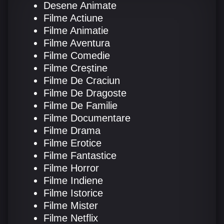
Desene Animate
Filme Online 2014
Filme Online 2013
Filme Actiune
Filme Animatie
Filme Online 2012
Filme Online 2011
Filme Aventura
Filme Online 2010
Filme Comedie
Filme Creștine
Filme De Craciun
DMCA
Filme De Dragoste
SERIALE ONLINE
Filme De Familie
Filme Documentare
TERMENI ȘI CONDIȚII
Filme Drama
CONTACT
Filme Erotice
Filme Fantastice
Filme Horror
Filme Indiene
Filme Istorice
Filme Mister
Filme Netflix