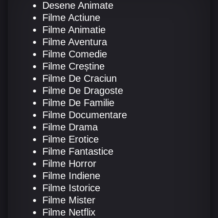
Desene Animate
Filme Online 2014
Filme Online 2013
Filme Actiune
Filme Animatie
Filme Online 2012
Filme Online 2011
Filme Aventura
Filme Online 2010
Filme Comedie
Filme Creștine
Filme De Craciun
DMCA
Filme De Dragoste
SERIALE ONLINE
Filme De Familie
Filme Documentare
TERMENI ȘI CONDIȚII
Filme Drama
CONTACT
Filme Erotice
Filme Fantastice
Filme Horror
Filme Indiene
Filme Istorice
Filme Mister
Filme Netflix