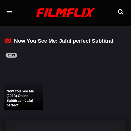
TOATE FILMELE
Now You See Me: Jaful perfect Subtitrat
CERE UN FILM
2013
FILME ONLINE 2026 - 2010
Filme Online 2026
Filme Online 2025
Filme Online 2024
Filme Online 2023
Now You See Me
Filme Online 2022
Filme Online 2021
(2013) Online
Subtitrat – Jaful
Filme Online 2020
Filme Online 2018
perfect
Filme Online 2019
Filme Online 2017
Filme Online 2016
Filme Online 2015