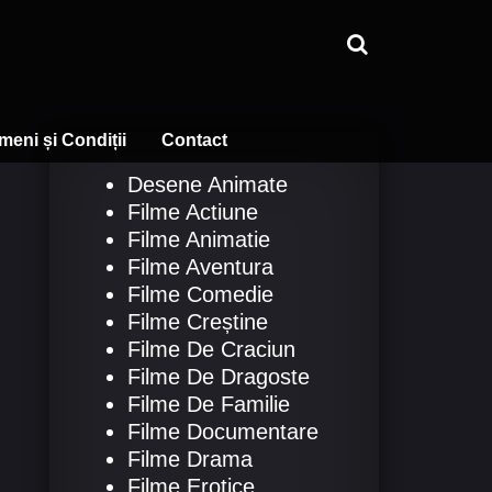
meni și Condiții
Contact
Desene Animate
Filme Actiune
Filme Animatie
Filme Aventura
Filme Comedie
Filme Creștine
Filme De Craciun
Filme De Dragoste
Filme De Familie
Filme Documentare
Filme Drama
Filme Erotice