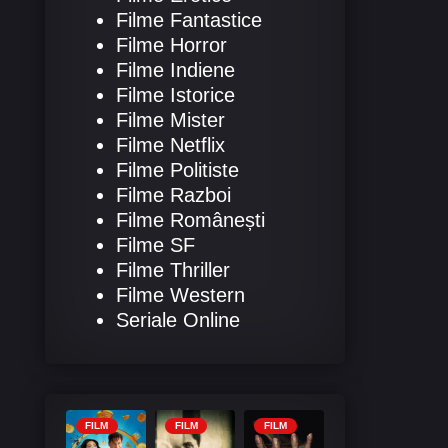
Filme Fantastice
Filme Horror
Filme Indiene
Filme Istorice
Filme Mister
Filme Netflix
Filme Politiste
Filme Razboi
Filme Românești
Filme SF
Filme Thriller
Filme Western
Seriale Online
FILM
FILM
FILM