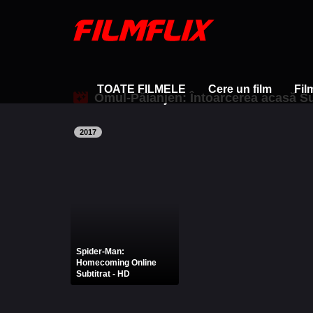
TOATE FILMELE
Cere un film
Fil
Omul-Păianjen: Întoarcerea acasă Su
2017
Spider-Man:
Homecoming Online
Subtitrat - HD