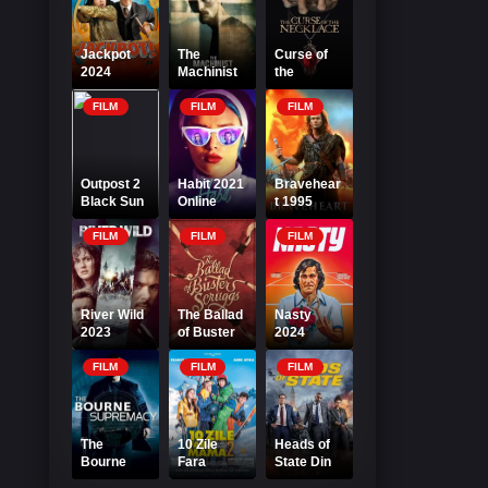
Jackpot
The
Curse of
2024
Machinist
the
Online
2004
Necklace
Subtitrat –
Online
2024
FILM
FILM
FILM
Potul cel
Subtitrat
Online
mare
Subtitrat –
Blestemul
colierului
Outpost 2
Habit 2021
Bravehear
Black Sun
Online
t 1995
Online
Subtitrat
Online
Subtitrat
Subtitrat –
FILM
FILM
FILM
Inimă
Neînfricată
HD
River Wild
The Ballad
Nasty
2023
of Buster
2024
Online
Scruggs
Online
Subtitrat
2018
Subtitrat
FILM
FILM
FILM
Online
Subtitrat
The
10 Zile
Heads of
Bourne
Fara
State Din
Supremac
Mama 2
2025