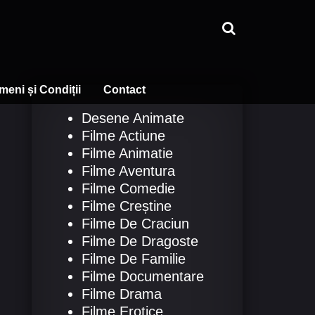
meni și Condiții
Contact
Desene Animate
Filme Actiune
Filme Animatie
Filme Aventura
Filme Comedie
Filme Creștine
Filme De Craciun
Filme De Dragoste
Filme De Familie
Filme Documentare
Filme Drama
Filme Erotice