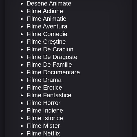
Desene Animate
Filme Online 2014
Filme Online 2013
Filme Actiune
Filme Animatie
Filme Online 2012
Filme Online 2011
Filme Aventura
Filme Online 2010
Filme Comedie
Filme Creștine
Filme De Craciun
DMCA
Filme De Dragoste
SERIALE ONLINE
Filme De Familie
Filme Documentare
TERMENI ȘI CONDIȚII
Filme Drama
CONTACT
Filme Erotice
Filme Fantastice
Filme Horror
Filme Indiene
Filme Istorice
Filme Mister
Filme Netflix