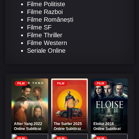
Filme Politiste
Filme Razboi
Filme Românești
Filme SF
Filme Thriller
Filme Western
Seriale Online
FILM
FILM
FILM
After Yang 2022
The Surfer 2025
Eloise 2016
Online Subtitrat
Online Subtitrat
Online Subtitrat
FILM
FILM
FILM