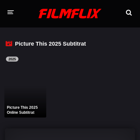
TOATE FILMELE
Picture This 2025 Subtitrat
CERE UN FILM
2025
FILME ONLINE 2026 - 2010
Filme Online 2026
Filme Online 2025
Filme Online 2024
Filme Online 2023
Filme Online 2022
Filme Online 2021
Picture This 2025
Filme Online 2020
Filme Online 2018
Online Subtitrat
Filme Online 2019
Filme Online 2017
Filme Online 2016
Filme Online 2015