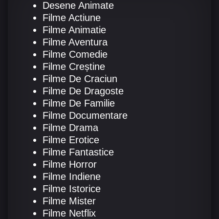
Desene Animate
Filme Online 2014
Filme Online 2013
Filme Actiune
Filme Animatie
Filme Online 2012
Filme Online 2011
Filme Aventura
Filme Online 2010
Filme Comedie
Filme Creștine
Filme De Craciun
DMCA
Filme De Dragoste
SERIALE ONLINE
Filme De Familie
Filme Documentare
TERMENI ȘI CONDIȚII
Filme Drama
CONTACT
Filme Erotice
Filme Fantastice
Filme Horror
Filme Indiene
Filme Istorice
Filme Mister
Filme Netflix