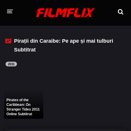
TOATE FILMELE
Pirații din Caraibe: Pe ape și mai tulburi
CERE UN FILM
Subtitrat
FILME ONLINE 2026 - 2010
2011
Filme Online 2026
Filme Online 2025
Filme Online 2024
Filme Online 2023
Filme Online 2022
Filme Online 2021
Pirates of the
Filme Online 2020
Filme Online 2018
Caribbean: On
Stranger Tides 2011
Online Subtitrat
Filme Online 2019
Filme Online 2017
Filme Online 2016
Filme Online 2015