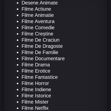
Desene Animate
Filme Online 2014
Filme Online 2013
Filme Actiune
Filme Animatie
Filme Online 2012
Filme Online 2011
Filme Aventura
Filme Online 2010
Filme Comedie
Filme Creștine
Filme De Craciun
DMCA
Filme De Dragoste
SERIALE ONLINE
Filme De Familie
Filme Documentare
TERMENI ȘI CONDIȚII
Filme Drama
CONTACT
Filme Erotice
Filme Fantastice
Filme Horror
Filme Indiene
Filme Istorice
Filme Mister
Filme Netflix