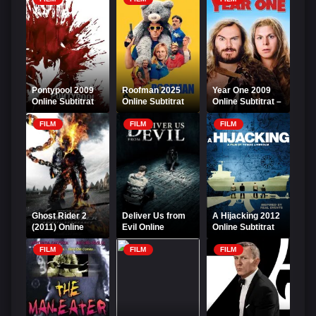
Pontypool 2009
Roofman 2025
Year One 2009
Online Subtitrat
Online Subtitrat
Online Subtitrat –
Aventură și umor
în Anul Unu
FILM
FILM
FILM
Ghost Rider 2
Deliver Us from
A Hijacking 2012
(2011) Online
Evil Online
Online Subtitrat
Subtitrat –
Subtitrat
Demonul
FILM
FILM
FILM
răzbunării