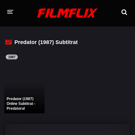
TOATE FILMELE
Predator (1987) Subtitrat
CERE UN FILM
1987
FILME ONLINE 2026 - 2010
Filme Online 2026
Filme Online 2025
Filme Online 2024
Filme Online 2023
Filme Online 2022
Filme Online 2021
Predator (1987)
Online Subtitrat -
Filme Online 2020
Filme Online 2018
Predatorul
Filme Online 2019
Filme Online 2017
Filme Online 2016
Filme Online 2015