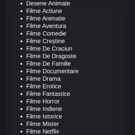
Desene Animate
Filme Online 2014
Filme Online 2013
Filme Actiune
Filme Animatie
Filme Online 2012
Filme Online 2011
Filme Aventura
Filme Online 2010
Filme Comedie
Filme Creștine
Filme De Craciun
DMCA
Filme De Dragoste
SERIALE ONLINE
Filme De Familie
Filme Documentare
TERMENI ȘI CONDIȚII
Filme Drama
CONTACT
Filme Erotice
Filme Fantastice
Filme Horror
Filme Indiene
Filme Istorice
Filme Mister
Filme Netflix