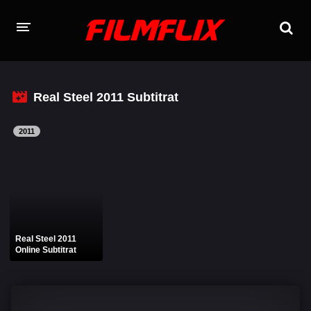
TOATE FILMELE
Real Steel 2011 Subtitrat
CERE UN FILM
2011
FILME ONLINE 2026 - 2010
Filme Online 2026
Filme Online 2025
Filme Online 2024
Filme Online 2023
Filme Online 2022
Filme Online 2021
Real Steel 2011
Filme Online 2020
Filme Online 2018
Online Subtitrat
Filme Online 2019
Filme Online 2017
Filme Online 2016
Filme Online 2015