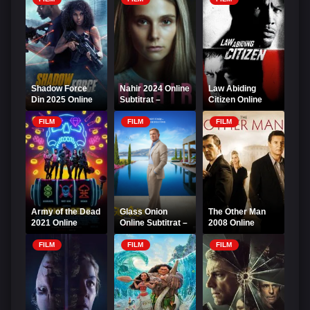
Shadow Force
Nahir 2024 Online
Law Abiding
Din 2025 Online
Subtitrat –
Citizen Online
Subtitrat
Povestea care
Subtitrat
șochează HD
FILM
FILM
FILM
Army of the Dead
Glass Onion
The Other Man
2021 Online
Online Subtitrat –
2008 Online
Subtitrat
La cuțite: Misterul
Subtitrat
din Grecia
FILM
FILM
FILM