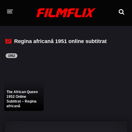
TOATE FILMELE
Regina africană 1951 online subtitrat
CERE UN FILM
1952
FILME ONLINE 2026 - 2010
Filme Online 2026
Filme Online 2025
Filme Online 2024
Filme Online 2023
The African Queen
Filme Online 2022
Filme Online 2021
1952 Online
Subtitrat – Regina
Filme Online 2020
Filme Online 2018
africană
Filme Online 2019
Filme Online 2017
Filme Online 2016
Filme Online 2015