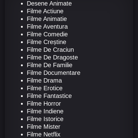
Desene Animate
Filme Online 2014
Filme Online 2013
Filme Actiune
Filme Animatie
Filme Online 2012
Filme Online 2011
Filme Aventura
Filme Online 2010
Filme Comedie
Filme Creștine
Filme De Craciun
DMCA
Filme De Dragoste
SERIALE ONLINE
Filme De Familie
Filme Documentare
TERMENI ȘI CONDIȚII
Filme Drama
CONTACT
Filme Erotice
Filme Fantastice
Filme Horror
Filme Indiene
Filme Istorice
Filme Mister
Filme Netflix