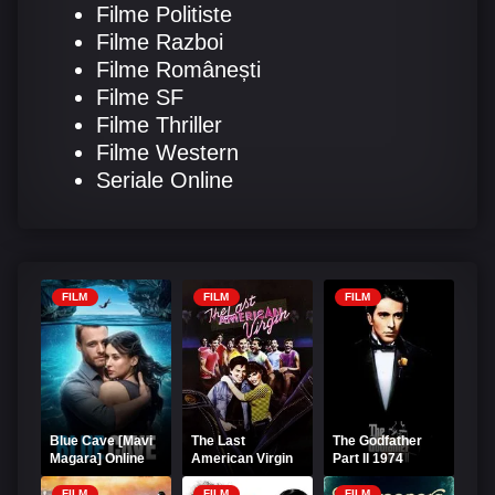
Filme Politiste
Filme Razboi
Filme Românești
Filme SF
Filme Thriller
Filme Western
Seriale Online
FILM
FILM
FILM
Blue Cave [Mavi
The Last
The Godfather
Magara] Online
American Virgin
Part II 1974
Subtitrat
1982 Online
Online Subtitrat
Subtitrat
FILM
FILM
FILM