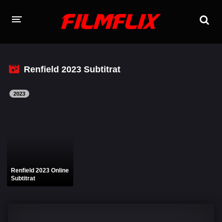
TOATE FILMELE
Renfield 2023 Subtitrat
CERE UN FILM
2023
FILME ONLINE 2026 - 2010
Filme Online 2026
Filme Online 2025
Filme Online 2024
Filme Online 2023
Filme Online 2022
Filme Online 2021
Renfield 2023 Online
Filme Online 2020
Filme Online 2018
Subtitrat
Filme Online 2019
Filme Online 2017
Filme Online 2016
Filme Online 2015