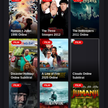
Romeo + Juliet
The Three
The Innkeepers
1996 Online
Stooges 2012
2011 Online
Subtitrat
Online Subtitrat
Subtitrat
FILM
FILM
FILM
Disaster Holiday
A Line of Fire
Clouds Online
Online Subtitrat
2025 Online
Subtitrat
Subtitrat - O linie
de foc
FILM
FILM
FILM