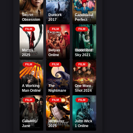
Secret
Dunkirk
Candidatul
Obsession
2017
Perfect
2019
Online
2024
Online
Subtitrat
Online
FILM
FILM
FILM
Subtitrat
HD
Mantis
Belyas
Blood Red
2025
Online
Sky 2021
Online
Subtitrat
Online
Subtitrat –
Film
Subtitrat -
FILM
FILM
FILM
Samagwi
Pentru
Un Cer
Adulti
Rosu Ca
Sangele
A Working
The
One More
Man Online
Nightmare
Shot 2024
Subtitrat
Before
Online
Christmas
Subtitrat –
FILM
FILM
FILM
1993
Încă o
Online
șansă
Subtitrat
Calamity
McWalter
John Wick
Jane
2025
1 Online
(2024)
Online
Subtitrat