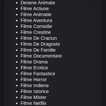
Desene Animate
Filme Online 2014
Filme Online 2013
Filme Actiune
Filme Animatie
Filme Online 2012
Filme Online 2011
Filme Aventura
Filme Online 2010
Filme Comedie
Filme Creștine
Filme De Craciun
DMCA
Filme De Dragoste
SERIALE ONLINE
Filme De Familie
Filme Documentare
TERMENI ȘI CONDIȚII
Filme Drama
CONTACT
Filme Erotice
Filme Fantastice
Filme Horror
Filme Indiene
Filme Istorice
Filme Mister
Filme Netflix