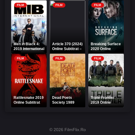
aventură epică
Online Subtitrat -
Online Subtitrat
Corbul Alb
FILM
FILM
FILM
Men in Black 4:
Article 370 (2024)
Breaking Surface
2019 International
Online Subtitrat –
2020 Online
Online Subtitrat
Articolul 370
Subtitrat
FILM
FILM
FILM
Rattlesnake 2019
Dead Poets
Triple Frontier
Online Subtitrat
Society 1989
2019 Online
Online Subtitrat
Subtitrat – Tripla
frontieră HD
© 2026 FilmFlix.Ro