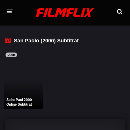
TOATE FILMELE
San Paolo (2000) Subtitrat
CERE UN FILM
2000
FILME ONLINE 2026 - 2010
Filme Online 2026
Filme Online 2025
Filme Online 2024
Filme Online 2023
Filme Online 2022
Filme Online 2021
Saint Paul 2000
Filme Online 2020
Filme Online 2018
Online Subtitrat
Filme Online 2019
Filme Online 2017
Filme Online 2016
Filme Online 2015