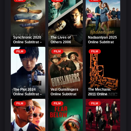
Synchronic 2020
The Lives of
Nadaaniyan 2025
Online Subtitrat –
Others 2006
Online Subtitrat
Film Sincronic
Online Subtitrat
FILM
FILM
FILM
The Plot 2024
Vezi Gunslingers
The Mechanic
Online Subtitrat –
Online Subtitrat
2011 Online
Complotul
Subtitrat
Dezvăluit
FILM
FILM
FILM