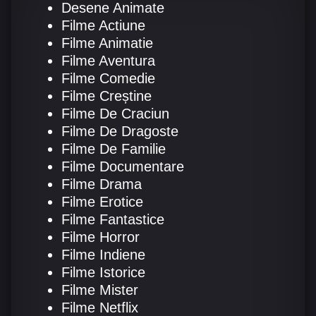
Desene Animate
Filme Online 2014
Filme Online 2013
Filme Actiune
Filme Animatie
Filme Online 2012
Filme Online 2011
Filme Aventura
Filme Online 2010
Filme Comedie
Filme Creștine
Filme De Craciun
DMCA
Filme De Dragoste
SERIALE ONLINE
Filme De Familie
Filme Documentare
TERMENI ȘI CONDIȚII
Filme Drama
CONTACT
Filme Erotice
Filme Fantastice
Filme Horror
Filme Indiene
Filme Istorice
Filme Mister
Filme Netflix