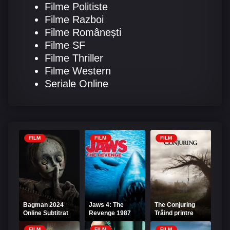
Filme Politiste
Filme Razboi
Filme Românești
Filme SF
Filme Thriller
Filme Western
Seriale Online
FILM
FILM
FILM
Bagman 2024
Jaws 4: The
The Conjuring
Online Subtitrat
Revenge 1987
Trăind printre
Online Subtitrat
demoni 2013
Online Subtitrat
FILM
FILM
FILM