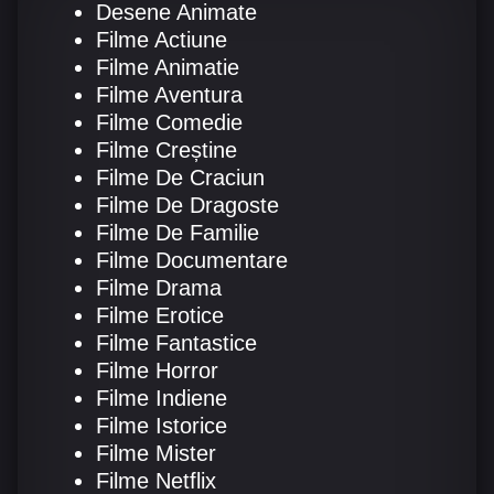
Desene Animate
Filme Online 2014
Filme Online 2013
Filme Actiune
Filme Animatie
Filme Online 2012
Filme Online 2011
Filme Aventura
Filme Online 2010
Filme Comedie
Filme Creștine
Filme De Craciun
DMCA
Filme De Dragoste
SERIALE ONLINE
Filme De Familie
Filme Documentare
TERMENI ȘI CONDIȚII
Filme Drama
CONTACT
Filme Erotice
Filme Fantastice
Filme Horror
Filme Indiene
Filme Istorice
Filme Mister
Filme Netflix