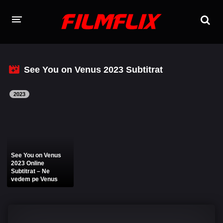
TOATE FILMELE
See You on Venus 2023 Subtitrat
CERE UN FILM
2023
FILME ONLINE 2026 - 2010
Filme Online 2026
Filme Online 2025
Filme Online 2024
Filme Online 2023
See You on Venus
Filme Online 2022
Filme Online 2021
2023 Online
Subtitrat – Ne
Filme Online 2020
Filme Online 2018
vedem pe Venus
Filme Online 2019
Filme Online 2017
Filme Online 2016
Filme Online 2015