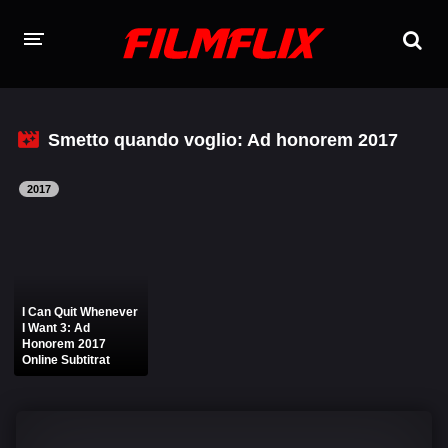
TOATE FILMELE
Smetto quando voglio: Ad honorem 2017
CERE UN FILM
2017
FILME ONLINE 2026 - 2010
Filme Online 2026
Filme Online 2025
Filme Online 2024
Filme Online 2023
I Can Quit Whenever
Filme Online 2022
Filme Online 2021
I Want 3: Ad
Honorem 2017
Filme Online 2020
Filme Online 2018
Online Subtitrat
Filme Online 2019
Filme Online 2017
Filme Online 2016
Filme Online 2015