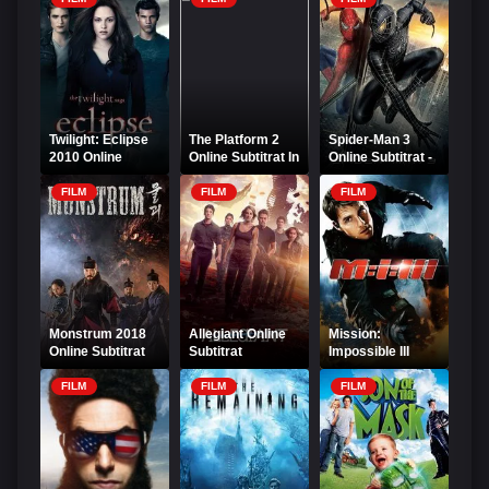
Twilight: Eclipse
The Platform 2
Spider-Man 3
2010 Online
Online Subtitrat In
Online Subtitrat -
Subtitrat - Saga
Romana
Omul-Păianjen 3
Amurg Eclipsa
FILM
FILM
FILM
Monstrum 2018
Allegiant Online
Mission:
Online Subtitrat
Subtitrat
Impossible III
2006 Online
Subtitrat
FILM
FILM
FILM