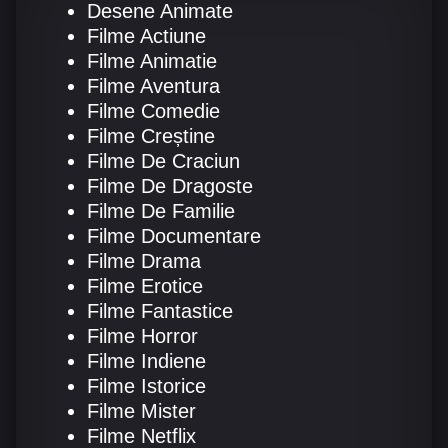
Desene Animate
Filme Online 2014
Filme Online 2013
Filme Actiune
Filme Animatie
Filme Online 2012
Filme Online 2011
Filme Aventura
Filme Online 2010
Filme Comedie
Filme Creștine
Filme De Craciun
DMCA
Filme De Dragoste
SERIALE ONLINE
Filme De Familie
Filme Documentare
TERMENI ȘI CONDIȚII
Filme Drama
CONTACT
Filme Erotice
Filme Fantastice
Filme Horror
Filme Indiene
Filme Istorice
Filme Mister
Filme Netflix