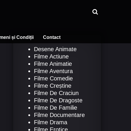
meni și Condiții
Contact
Desene Animate
Filme Actiune
Filme Animatie
Filme Aventura
Filme Comedie
Filme Creștine
Filme De Craciun
Filme De Dragoste
Filme De Familie
Filme Documentare
Filme Drama
Filme Erotice