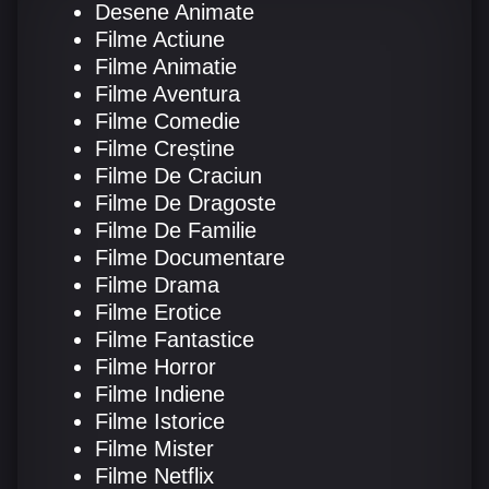
Desene Animate
Filme Online 2014
Filme Online 2013
Filme Actiune
Filme Animatie
Filme Online 2012
Filme Online 2011
Filme Aventura
Filme Online 2010
Filme Comedie
Filme Creștine
Filme De Craciun
DMCA
Filme De Dragoste
SERIALE ONLINE
Filme De Familie
Filme Documentare
TERMENI ȘI CONDIȚII
Filme Drama
CONTACT
Filme Erotice
Filme Fantastice
Filme Horror
Filme Indiene
Filme Istorice
Filme Mister
Filme Netflix