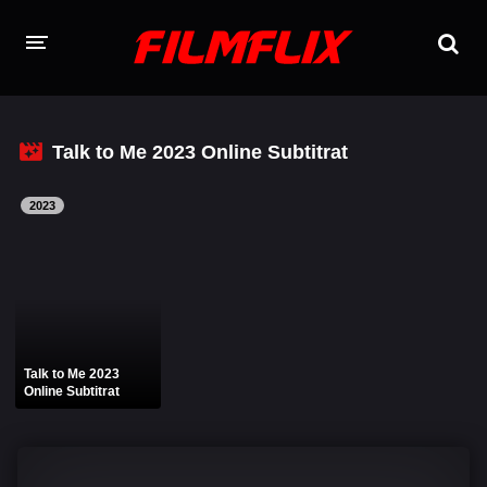
TOATE FILMELE
Talk to Me 2023 Online Subtitrat
CERE UN FILM
2023
FILME ONLINE 2026 - 2010
Filme Online 2026
Filme Online 2025
Filme Online 2024
Filme Online 2023
Filme Online 2022
Filme Online 2021
Talk to Me 2023
Filme Online 2020
Filme Online 2018
Online Subtitrat
Filme Online 2019
Filme Online 2017
Filme Online 2016
Filme Online 2015